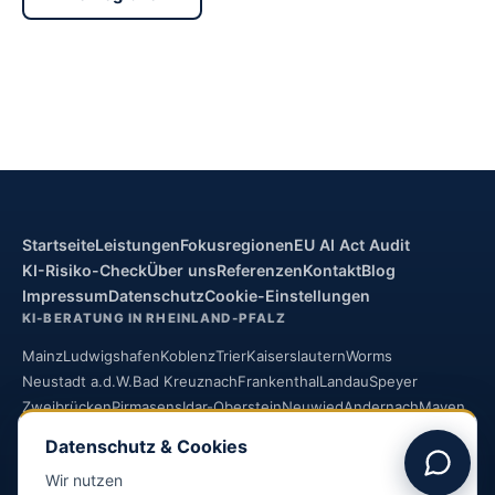
Startseite
Leistungen
Fokusregionen
EU AI Act Audit
KI-Risiko-Check
Über uns
Referenzen
Kontakt
Blog
Impressum
Datenschutz
Cookie-Einstellungen
KI-BERATUNG IN RHEINLAND-PFALZ
Mainz
Ludwigshafen
Koblenz
Trier
Kaiserslautern
Worms
Neustadt a.d.W.
Bad Kreuznach
Frankenthal
Landau
Speyer
Zweibrücken
Pirmasens
Idar-Oberstein
Neuwied
Andernach
Mayen
Montabaur
Simmern
Bingen
Ingelheim
Alzey
Kirchheimbolanden
Datenschutz & Cookies
Rockenhausen
Kusel
Bitburg
Wittlich
Cochem
Wir nutzen
Bad Neuenahr-Ahrweiler
Altenkirchen